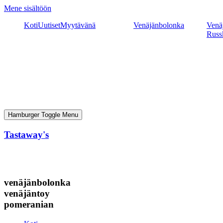
Mene sisältöön
Koti
Uutiset
Myytävänä
Venäjänbolonka
Venäj
Russ
Hamburger Toggle Menu
Tastaway's
venäjänbolonka
venäjäntoy
pomeranian