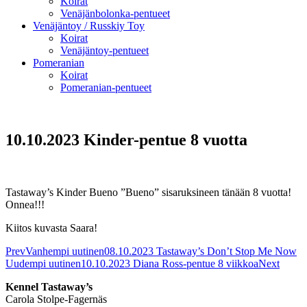
Koirat
Venäjänbolonka-pentueet
Venäjäntoy / Russkiy Toy
Koirat
Venäjäntoy-pentueet
Pomeranian
Koirat
Pomeranian-pentueet
10.10.2023 Kinder-pentue 8 vuotta
Tastaway’s Kinder Bueno ”Bueno” sisaruksineen tänään 8 vuotta!
Onnea!!!
Kiitos kuvasta Saara!
Prev
Vanhempi uutinen
08.10.2023 Tastaway’s Don’t Stop Me Now
Uudempi uutinen
10.10.2023 Diana Ross-pentue 8 viikkoa
Next
Kennel Tastaway’s
Carola Stolpe-Fagernäs