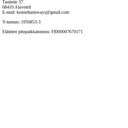
Tastintie 37
68410 Alaveteli
E-mail: kenneltastaways@gmail.com
Y-tunnus: 1950853-3
Eläinten pitopaikkatunnus: FI000007670171