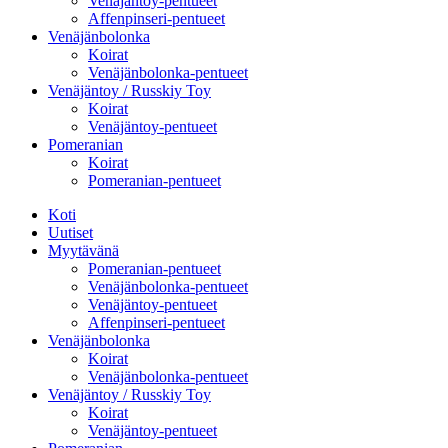
Venäjäntoy-pentueet
Affenpinseri-pentueet
Venäjänbolonka
Koirat
Venäjänbolonka-pentueet
Venäjäntoy / Russkiy Toy
Koirat
Venäjäntoy-pentueet
Pomeranian
Koirat
Pomeranian-pentueet
Koti
Uutiset
Myytävänä
Pomeranian-pentueet
Venäjänbolonka-pentueet
Venäjäntoy-pentueet
Affenpinseri-pentueet
Venäjänbolonka
Koirat
Venäjänbolonka-pentueet
Venäjäntoy / Russkiy Toy
Koirat
Venäjäntoy-pentueet