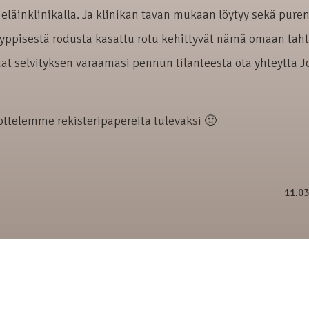
eläinklinikalla. Ja klinikan tavan mukaan löytyy sekä pure
yppisestä rodusta kasattu rotu kehittyvät nämä omaan taht
uat selvityksen varaamasi pennun tilanteesta ota yhteyttä J
ottelemme rekisteripapereita tulevaksi 🙂
11.0