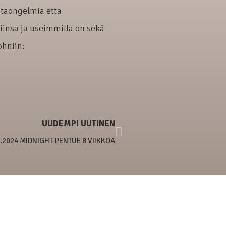
ntaongelmia että
iinsa ja useimmilla on sekä
ohniin:
UUDEMPI UUTINEN
3.2024 MIDNIGHT-PENTUE 8 VIIKKOA