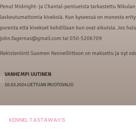
Penut Midnight- ja Chantal-pentueista tarkastettu Nikulan 
laskeutumattomia kiveksiä. Kun kyseessä on monesta erity
purenta että kivekset kohdillaan kun ovat aikuisia. Jos hal
john.fagernas@gmail.com tai 050-5206709
Rekisteröinti Suomen Kennelliittoon on maksettu ja nyt od
VANHEMPI UUTINEN
10.03.2024 LIETTUAN MUOTOVALIO
KENNEL TASTAWAY’S
Carola Stolpe-Fagernäs