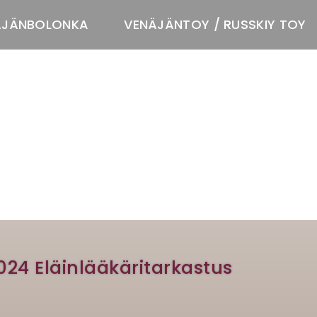
ÄJÄNBOLONKA
VENÄJÄNTOY / RUSSKIY TOY
T
2024 Eläinlääkäritarkastus