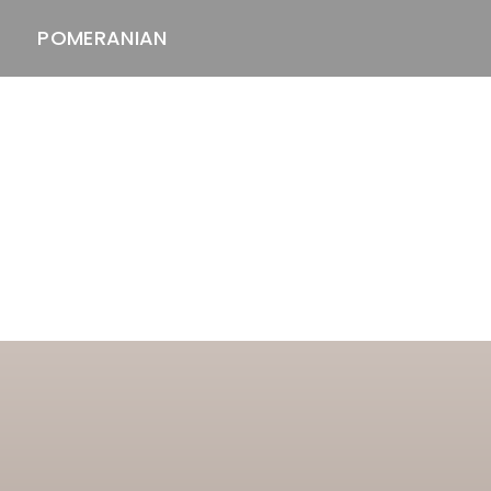
POMERANIAN
ASTAWAY'S
venäjänbolonka
venäjäntoy
pomeranian