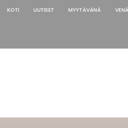
KOTI
UUTISET
MYYTÄVÄNÄ
VEN
TASTAWAY'S
venäjänbolonka
venäjäntoy
pomeranian