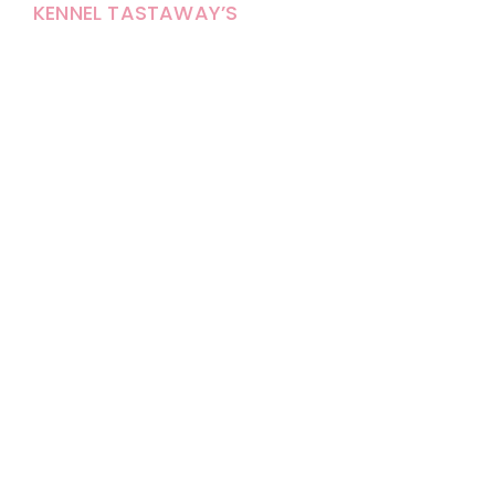
KENNEL TASTAWAY’S
Carola Stolpe-Fagernäs
Tastintie 37
68410 Alaveteli
E-mail: kenneltastaways@gmail.com
Y-tunnus: 1950853-3
Eläinten pitopaikkatunnus: FI000007670171