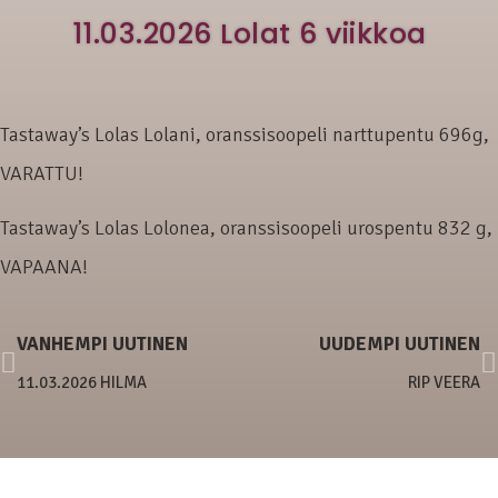
11.03.2026 Lolat 6 viikkoa
Tastaway’s Lolas Lolani, oranssisoopeli narttupentu 696g,
VARATTU!
Tastaway’s Lolas Lolonea, oranssisoopeli urospentu 832 g,
VAPAANA!
VANHEMPI UUTINEN
UUDEMPI UUTINEN
11.03.2026 HILMA
RIP VEERA