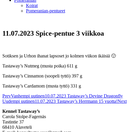
Pomeranian
Koirat
Pomeranian-pentueet
11.07.2023 Spice-pentue 3 viikkoa
Sotiksen ja Urhon ihanat lapsoset jo kolmen viikon ikäisiä 🙂
Tastaway’s Nutmeg (musta poika) 611 g
Tastaway’s Cinnamon (soopeli tyttö) 397 g
Tastaway’s Cardamom (musta tyttö) 331 g
Prev
Vanhempi uutinen
10.07.2023 Tastaway’s Devine Dragonfly
Uudempi uutinen
11.07.2023 Tastaway’s Herrmann 15 vuotta!
Next
Kennel Tastaway’s
Carola Stolpe-Fagernäs
Tastintie 37
68410 Alaveteli