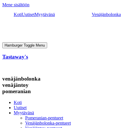
Mene sisältöön
Koti
Uutiset
Myytävänä
Venäjänbolonka
Hamburger Toggle Menu
Tastaway's
venäjänbolonka
venäjäntoy
pomeranian
Koti
Uutiset
Myytävänä
Pomeranian-pentueet
Venäjänbolonka-pentueet