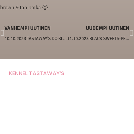
brown & tan poika 🙂
VANHEMPI UUTINEN
UUDEMPI UUTINEN
10.10.2023 TASTAWAY’S DO BLONDES REALLY HAVE FUN
11.10.2023 BLACK SWEETS-PENTUE 10 VUOTTA!
KENNEL TASTAWAY’S
Carola Stolpe-Fagernäs
Tastintie 37
68410 Alaveteli
E-mail: kenneltastaways@gmail.com
Y-tunnus: 1950853-3