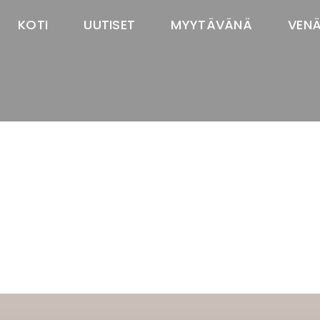
KOTI
UUTISET
MYYTÄVÄNÄ
VEN
TASTAWAY'S
venäjänbolonka
venäjäntoy
pomeranian