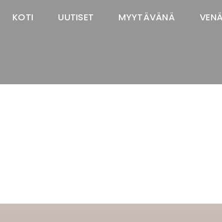
KOTI
UUTISET
MYYTÄVÄNÄ
VEN
TASTAWAY'S
venäjänbolonka
venäjäntoy
pomeranian