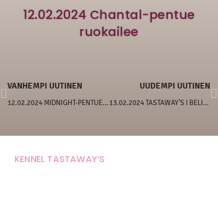
12.02.2024 Chantal-pentue
ruokailee
VANHEMPI UUTINEN
UUDEMPI UUTINEN
12.02.2024 MIDNIGHT-PENTUE 4 VIIKKOA
13.02.2024 TASTAWAY’S I BELIEVE I CAN TOUCH THE SKY
KENNEL TASTAWAY’S
Carola Stolpe-Fagernäs
Tastintie 37
68410 Alaveteli