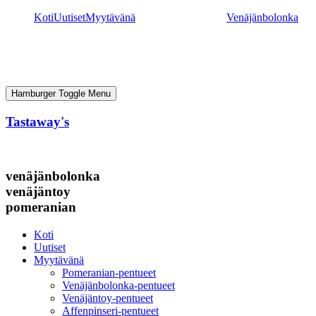
Mene
Koti
Uutiset
Myytävänä
Venäjänbolonka
sisältöön
Hamburger Toggle Menu
Tastaway's
venäjänbolonka
venäjäntoy
pomeranian
Koti
Uutiset
Myytävänä
Pomeranian-pentueet
Venäjänbolonka-pentueet
Venäjäntoy-pentueet
Affenpinseri-pentueet