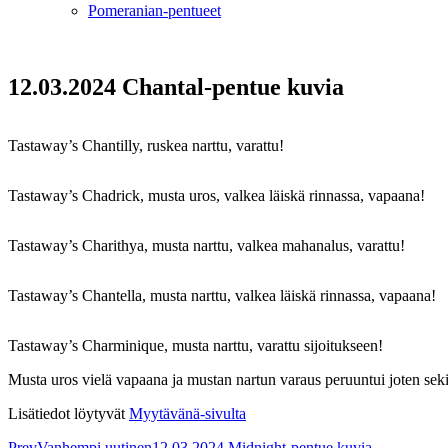
Pomeranian-pentueet
12.03.2024 Chantal-pentue kuvia
Tastaway’s Chantilly, ruskea narttu, varattu!
Tastaway’s Chadrick, musta uros, valkea läiskä rinnassa, vapaana!
Tastaway’s Charithya, musta narttu, valkea mahanalus, varattu!
Tastaway’s Chantella, musta narttu, valkea läiskä rinnassa, vapaana!
Tastaway’s Charminique, musta narttu, varattu sijoitukseen!
Musta uros vielä vapaana ja mustan nartun varaus peruuntui joten se
Lisätiedot löytyvät
Myytävänä-sivulta
Prev
Vanhempi uutinen
12.03.2024 Midnight-pentue kuvia