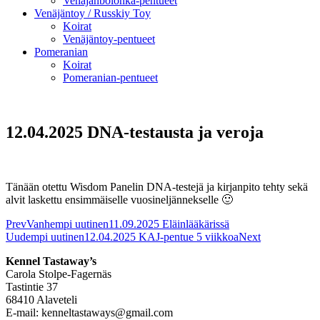
Venäjänbolonka-pentueet
Venäjäntoy / Russkiy Toy
Koirat
Venäjäntoy-pentueet
Pomeranian
Koirat
Pomeranian-pentueet
12.04.2025 DNA-testausta ja veroja
Tänään otettu Wisdom Panelin DNA-testejä ja kirjanpito tehty sekä
alvit laskettu ensimmäiselle vuosineljännekselle 🙂
Prev
Vanhempi uutinen
11.09.2025 Eläinlääkärissä
Uudempi uutinen
12.04.2025 KAJ-pentue 5 viikkoa
Next
Kennel Tastaway’s
Carola Stolpe-Fagernäs
Tastintie 37
68410 Alaveteli
E-mail: kenneltastaways@gmail.com