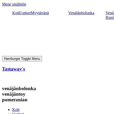
Mene sisältöön
Koti
Uutiset
Myytävänä
Venäjänbolonka
Venäj
Russ
Hamburger Toggle Menu
Tastaway's
venäjänbolonka
venäjäntoy
pomeranian
Koti