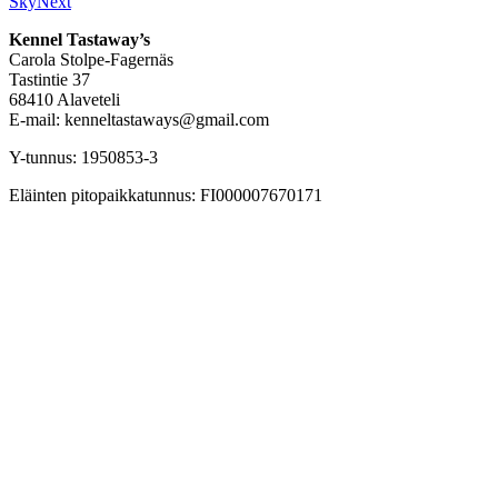
Sky
Next
Kennel Tastaway’s
Carola Stolpe-Fagernäs
Tastintie 37
68410 Alaveteli
E-mail: kenneltastaways@gmail.com
Y-tunnus: 1950853-3
Eläinten pitopaikkatunnus: FI000007670171