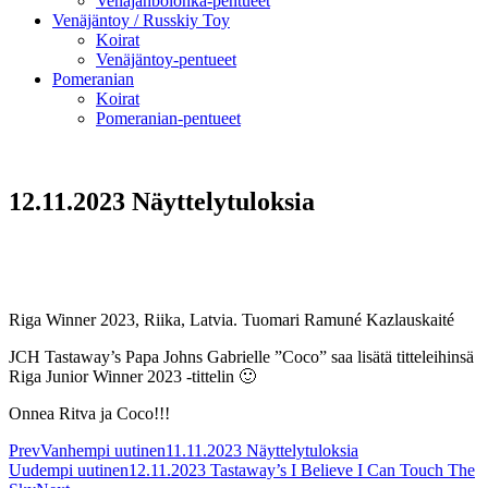
Venäjänbolonka-pentueet
Venäjäntoy / Russkiy Toy
Koirat
Venäjäntoy-pentueet
Pomeranian
Koirat
Pomeranian-pentueet
12.11.2023 Näyttelytuloksia
Riga Winner 2023, Riika, Latvia. Tuomari Ramuné Kazlauskaité
JCH Tastaway’s Papa Johns Gabrielle ”Coco” saa lisätä titteleihinsä
Riga Junior Winner 2023 -tittelin 🙂
Onnea Ritva ja Coco!!!
Prev
Vanhempi uutinen
11.11.2023 Näyttelytuloksia
Uudempi uutinen
12.11.2023 Tastaway’s I Believe I Can Touch The