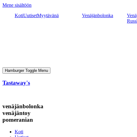
Mene sisältöön
Koti
Uutiset
Myytävänä
Venäjänbolonka
Venäj
Russ
Hamburger Toggle Menu
Tastaway's
venäjänbolonka
venäjäntoy
pomeranian
Koti