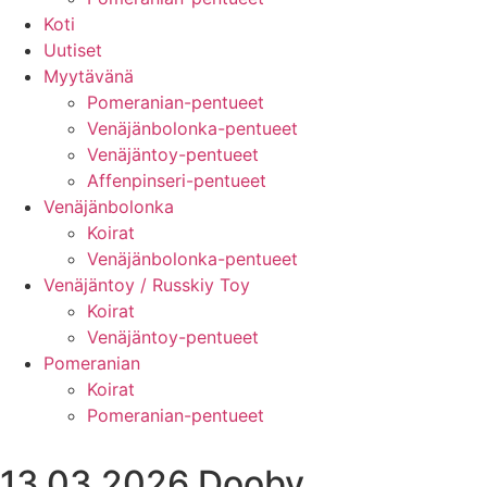
Koti
Uutiset
Myytävänä
Pomeranian-pentueet
Venäjänbolonka-pentueet
Venäjäntoy-pentueet
Affenpinseri-pentueet
Venäjänbolonka
Koirat
Venäjänbolonka-pentueet
Venäjäntoy / Russkiy Toy
Koirat
Venäjäntoy-pentueet
Pomeranian
Koirat
Pomeranian-pentueet
13.03.2026 Dooby