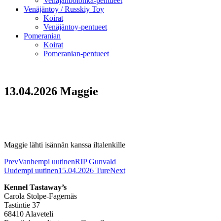
Venäjänbolonka-pentueet
Venäjäntoy / Russkiy Toy
Koirat
Venäjäntoy-pentueet
Pomeranian
Koirat
Pomeranian-pentueet
13.04.2026 Maggie
Maggie lähti isännän kanssa iltalenkille
Prev
Vanhempi uutinen
RIP Gunvald
Uudempi uutinen
15.04.2026 Ture
Next
Kennel Tastaway’s
Carola Stolpe-Fagernäs
Tastintie 37
68410 Alaveteli