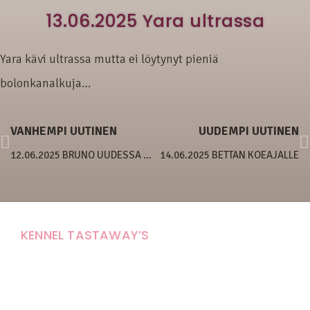
13.06.2025 Yara ultrassa
Yara kävi ultrassa mutta ei löytynyt pieniä
bolonkanalkuja…
VANHEMPI UUTINEN
UUDEMPI UUTINEN
12.06.2025 BRUNO UUDESSA KODISSAAN
14.06.2025 BETTAN KOEAJALLE
KENNEL TASTAWAY’S
Carola Stolpe-Fagernäs
Tastintie 37
68410 Alaveteli