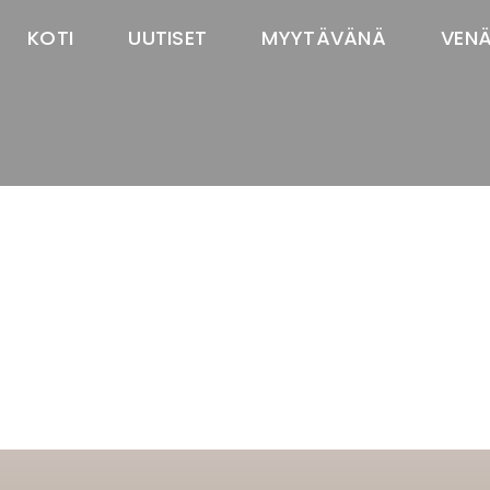
KOTI
UUTISET
MYYTÄVÄNÄ
VEN
TASTAWAY'S
venäjänbolonka
venäjäntoy
pomeranian