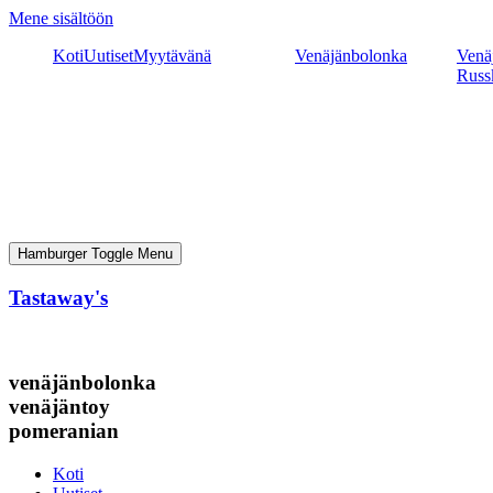
Mene sisältöön
Koti
Uutiset
Myytävänä
Venäjänbolonka
Venäj
Russ
Hamburger Toggle Menu
Tastaway's
venäjänbolonka
venäjäntoy
pomeranian
Koti