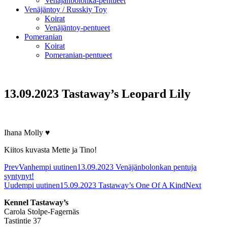
Venäjänbolonka-pentueet
Venäjäntoy / Russkiy Toy
Koirat
Venäjäntoy-pentueet
Pomeranian
Koirat
Pomeranian-pentueet
13.09.2023 Tastaway’s Leopard Lily
Ihana Molly ♥
Kiitos kuvasta Mette ja Tino!
Prev
Vanhempi uutinen
13.09.2023 Venäjänbolonkan pentuja
syntynyt!
Uudempi uutinen
15.09.2023 Tastaway’s One Of A Kind
Next
Kennel Tastaway’s
Carola Stolpe-Fagernäs
Tastintie 37