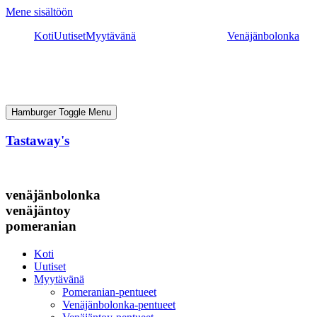
Mene sisältöön
Koti
Uutiset
Myytävänä
Venäjänbolonka
Hamburger Toggle Menu
Tastaway's
venäjänbolonka
venäjäntoy
pomeranian
Koti
Uutiset
Myytävänä
Pomeranian-pentueet
Venäjänbolonka-pentueet