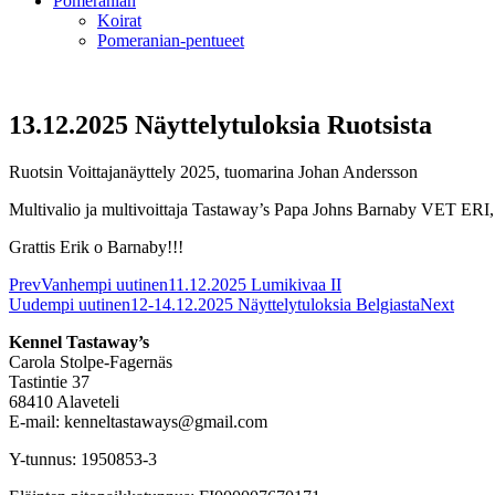
Pomeranian
Koirat
Pomeranian-pentueet
13.12.2025 Näyttelytuloksia Ruotsista
Ruotsin Voittajanäyttely 2025, tuomarina Johan Andersson
Multivalio ja multivoittaja Tastaway’s Papa Johns Barnaby VET ER
Grattis Erik o Barnaby!!!
Prev
Vanhempi uutinen
11.12.2025 Lumikivaa II
Uudempi uutinen
12-14.12.2025 Näyttelytuloksia Belgiasta
Next
Kennel Tastaway’s
Carola Stolpe-Fagernäs
Tastintie 37
68410 Alaveteli
E-mail: kenneltastaways@gmail.com
Y-tunnus: 1950853-3