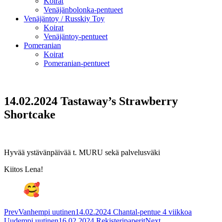
Koirat
Venäjänbolonka-pentueet
Venäjäntoy / Russkiy Toy
Koirat
Venäjäntoy-pentueet
Pomeranian
Koirat
Pomeranian-pentueet
14.02.2024 Tastaway’s Strawberry
Shortcake
Hyvää ystävänpäivää t. MURU sekä palvelusväki
Kiitos Lena!
Prev
Vanhempi uutinen
14.02.2024 Chantal-pentue 4 viikkoa
Uudempi uutinen
16.02.2024 Rekisteripaperit
Next