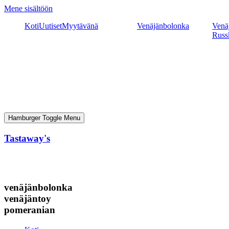
Mene sisältöön
Koti
Uutiset
Myytävänä
Venäjänbolonka
Venäj
Russ
Hamburger Toggle Menu
Tastaway's
venäjänbolonka
venäjäntoy
pomeranian