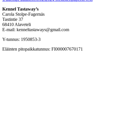
Kennel Tastaway’s
Carola Stolpe-Fagernäs
Tastintie 37
68410 Alaveteli
E-mail: kenneltastaways@gmail.com
Y-tunnus: 1950853-3
Eläinten pitopaikkatunnus: FI000007670171