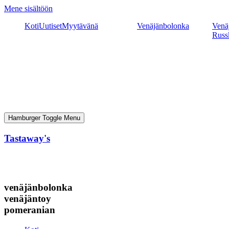
Mene sisältöön
Koti
Uutiset
Myytävänä
Venäjänbolonka
Venäj
Russ
Hamburger Toggle Menu
Tastaway's
venäjänbolonka
venäjäntoy
pomeranian