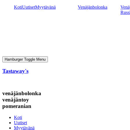
Mene
Koti
Uutiset
Myytävänä
Venäjänbolonka
Venäj
sisältöön
Russ
Hamburger Toggle Menu
Tastaway's
venäjänbolonka
venäjäntoy
pomeranian
Koti
Uutiset
Myytävänä