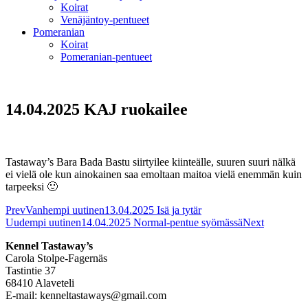
Koirat
Venäjäntoy-pentueet
Pomeranian
Koirat
Pomeranian-pentueet
14.04.2025 KAJ ruokailee
Tastaway’s Bara Bada Bastu siirtyilee kiinteälle, suuren suuri nälkä
ei vielä ole kun ainokainen saa emoltaan maitoa vielä enemmän kuin
tarpeeksi 🙂
Prev
Vanhempi uutinen
13.04.2025 Isä ja tytär
Uudempi uutinen
14.04.2025 Normal-pentue syömässä
Next
Kennel Tastaway’s
Carola Stolpe-Fagernäs
Tastintie 37
68410 Alaveteli
E-mail: kenneltastaways@gmail.com