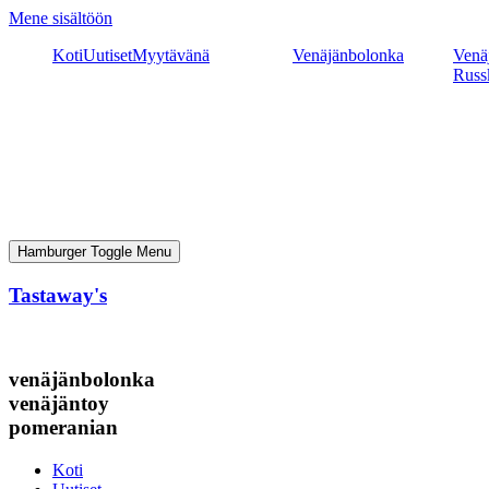
Mene sisältöön
Koti
Uutiset
Myytävänä
Venäjänbolonka
Venäj
Russ
Hamburger Toggle Menu
Tastaway's
venäjänbolonka
venäjäntoy
pomeranian
Koti