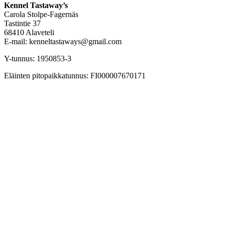
Kennel Tastaway’s
Carola Stolpe-Fagernäs
Tastintie 37
68410 Alaveteli
E-mail: kenneltastaways@gmail.com
Y-tunnus: 1950853-3
Eläinten pitopaikkatunnus: FI000007670171