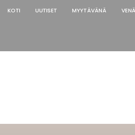
KOTI
UUTISET
MYYTÄVÄNÄ
VEN
TASTAWAY'S
venäjänbolonka
venäjäntoy
pomeranian