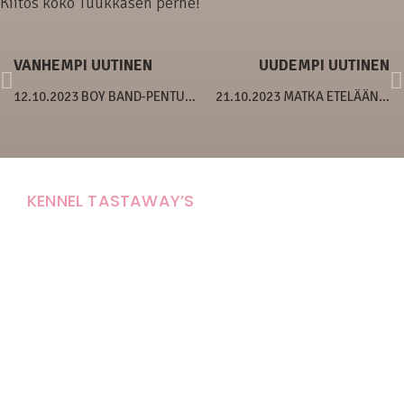
Kiitos koko Tuukkasen perhe!
VANHEMPI UUTINEN
UUDEMPI UUTINEN
12.10.2023 BOY BAND-PENTUE SYÖMÄSSÄ
21.10.2023 MATKA ETELÄÄN…
KENNEL TASTAWAY’S
Carola Stolpe-Fagernäs
Tastintie 37
68410 Alaveteli
E-mail: kenneltastaways@gmail.com
Y-tunnus: 1950853-3