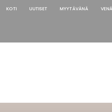
KOTI
UUTISET
MYYTÄVÄNÄ
VEN
TASTAWAY'S
venäjänbolonka
venäjäntoy
pomeranian