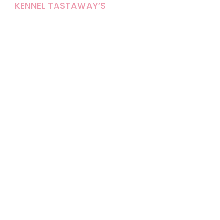
KENNEL TASTAWAY’S
Carola Stolpe-Fagernäs
Tastintie 37
68410 Alaveteli
E-mail: kenneltastaways@gmail.com
Y-tunnus: 1950853-3
Eläinten pitopaikkatunnus: FI000007670171