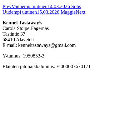
Prev
Vanhempi uutinen
14.03.2026 Sotis
Uudempi uutinen
15.03.2026 Maggie
Next
Kennel Tastaway’s
Carola Stolpe-Fagernäs
Tastintie 37
68410 Alaveteli
E-mail: kenneltastaways@gmail.com
Y-tunnus: 1950853-3
Eläinten pitopaikkatunnus: FI000007670171