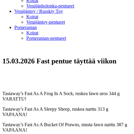
Koirat
Venäjänbolonka-pentueet
Venäjäntoy / Russkiy Toy
Koirat
Venäjäntoy-pentueet
Pomeranian
Koirat
Pomeranian-pentueet
15.03.2026 Fast pentue täyttää viikon
Tastaway’s Fast As A Frog In A Sock, ruskea fawn uros 344 g
VARATTU!
Tastaway’s Fast As A Sleepy Sheep, ruskea narttu 313 g
VAPAANA!
Tastaway’s Fast As A Bucket Of Prawns, musta fawn narttu 387 g
VAPAANA!