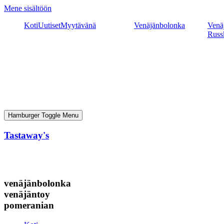
Mene sisältöön
Koti
Uutiset
Myytävänä
Venäjänbolonka
Venäj
Russ
Hamburger Toggle Menu
Tastaway's
venäjänbolonka
venäjäntoy
pomeranian