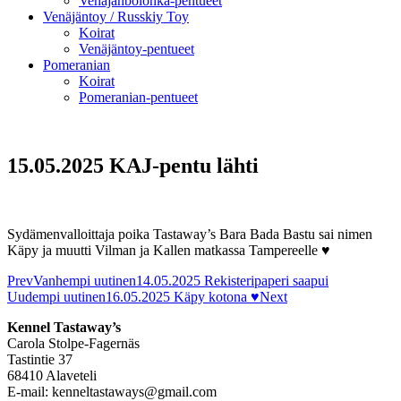
Venäjänbolonka-pentueet
Venäjäntoy / Russkiy Toy
Koirat
Venäjäntoy-pentueet
Pomeranian
Koirat
Pomeranian-pentueet
15.05.2025 KAJ-pentu lähti
Sydämenvalloittaja poika Tastaway’s Bara Bada Bastu sai nimen
Käpy ja muutti Vilman ja Kallen matkassa Tampereelle ♥
Prev
Vanhempi uutinen
14.05.2025 Rekisteripaperi saapui
Uudempi uutinen
16.05.2025 Käpy kotona ♥
Next
Kennel Tastaway’s
Carola Stolpe-Fagernäs
Tastintie 37
68410 Alaveteli
E-mail: kenneltastaways@gmail.com