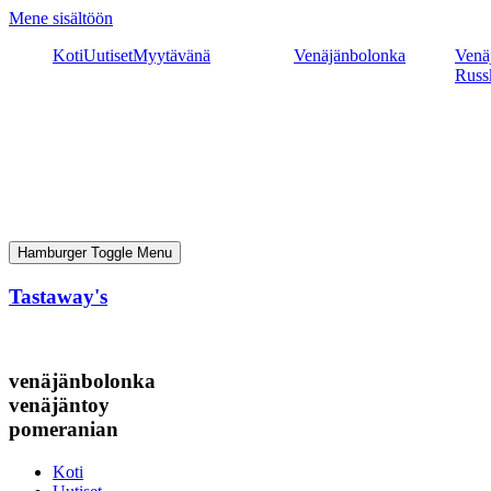
Mene sisältöön
Koti
Uutiset
Myytävänä
Venäjänbolonka
Venäj
Russ
Hamburger Toggle Menu
Tastaway's
venäjänbolonka
venäjäntoy
pomeranian
Koti