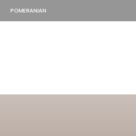
POMERANIAN
ASTAWAY'S
venäjänbolonka
venäjäntoy
pomeranian