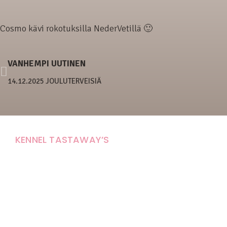
Cosmo kävi rokotuksilla NederVetillä 🙂
VANHEMPI UUTINEN
14.12.2025 JOULUTERVEISIÄ
KENNEL TASTAWAY’S
Carola Stolpe-Fagernäs
Tastintie 37
68410 Alaveteli
E-mail: kenneltastaways@gmail.com