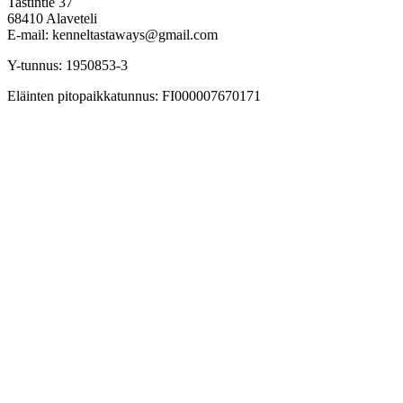
Tastintie 37
68410 Alaveteli
E-mail: kenneltastaways@gmail.com
Y-tunnus: 1950853-3
Eläinten pitopaikkatunnus: FI000007670171