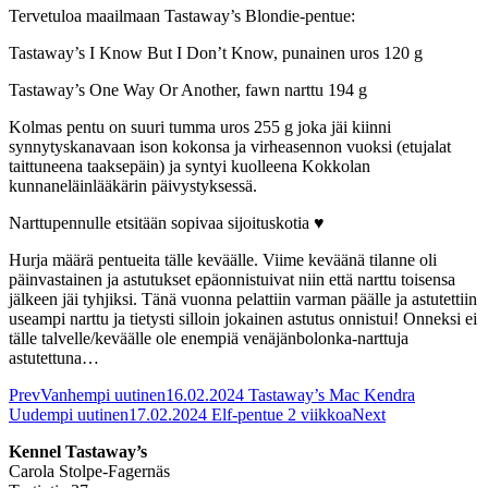
Tervetuloa maailmaan Tastaway’s Blondie-pentue:
Tastaway’s I Know But I Don’t Know, punainen uros 120 g
Tastaway’s One Way Or Another, fawn narttu 194 g
Kolmas pentu on suuri tumma uros 255 g joka jäi kiinni
synnytyskanavaan ison kokonsa ja virheasennon vuoksi (etujalat
taittuneena taaksepäin) ja syntyi kuolleena Kokkolan
kunnaneläinlääkärin päivystyksessä.
Narttupennulle etsitään sopivaa sijoituskotia ♥
Hurja määrä pentueita tälle keväälle. Viime keväänä tilanne oli
päinvastainen ja astutukset epäonnistuivat niin että narttu toisensa
jälkeen jäi tyhjiksi. Tänä vuonna pelattiin varman päälle ja astutettiin
useampi narttu ja tietysti silloin jokainen astutus onnistui! Onneksi ei
tälle talvelle/keväälle ole enempiä venäjänbolonka-narttuja
astutettuna…
Prev
Vanhempi uutinen
16.02.2024 Tastaway’s Mac Kendra
Uudempi uutinen
17.02.2024 Elf-pentue 2 viikkoa
Next
Kennel Tastaway’s
Carola Stolpe-Fagernäs