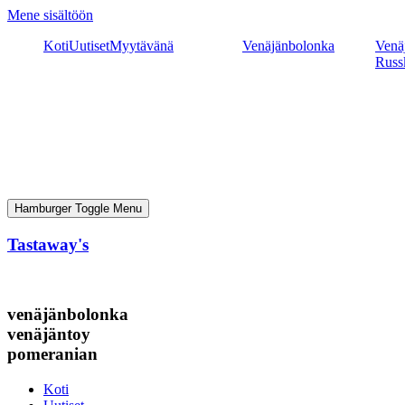
Mene sisältöön
Koti
Uutiset
Myytävänä
Venäjänbolonka
Venäj
Russ
Hamburger Toggle Menu
Tastaway's
venäjänbolonka
venäjäntoy
pomeranian
Koti