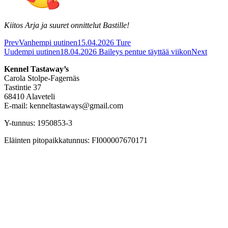
Kiitos Arja ja suuret onnittelut Bastille!
Prev
Vanhempi uutinen
15.04.2026 Ture
Uudempi uutinen
18.04.2026 Baileys pentue täyttää viikon
Next
Kennel Tastaway’s
Carola Stolpe-Fagernäs
Tastintie 37
68410 Alaveteli
E-mail: kenneltastaways@gmail.com
Y-tunnus: 1950853-3
Eläinten pitopaikkatunnus: FI000007670171