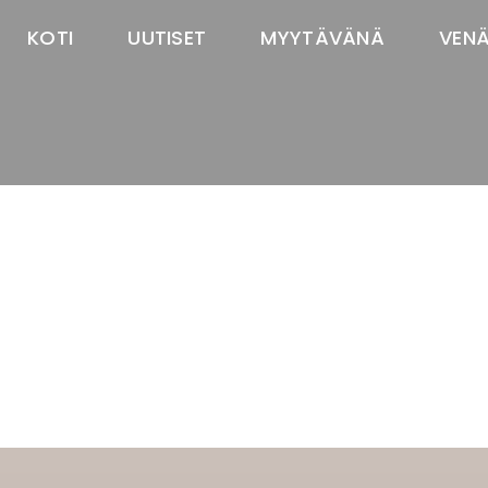
KOTI
UUTISET
MYYTÄVÄNÄ
VEN
TASTAWAY'S
venäjänbolonka
venäjäntoy
pomeranian