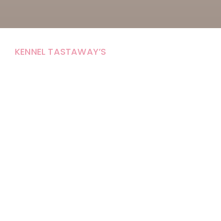
KENNEL TASTAWAY’S
Carola Stolpe-Fagernäs
Tastintie 37
68410 Alaveteli
E-mail: kenneltastaways@gmail.com
Y-tunnus: 1950853-3
Eläinten pitopaikkatunnus: FI000007670171