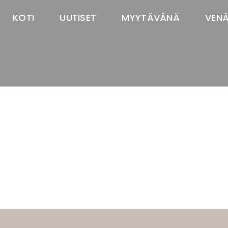
KOTI
UUTISET
MYYTÄVÄNÄ
VEN
TASTAWAY'S
venäjänbolonka
venäjäntoy
pomeranian