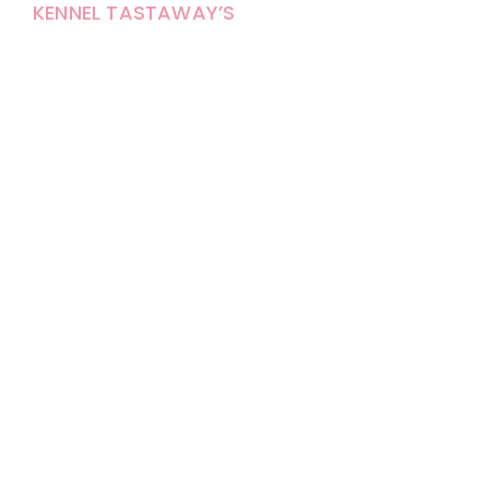
KENNEL TASTAWAY’S
Carola Stolpe-Fagernäs
Tastintie 37
68410 Alaveteli
E-mail: kenneltastaways@gmail.com
Y-tunnus: 1950853-3
Eläinten pitopaikkatunnus: FI000007670171