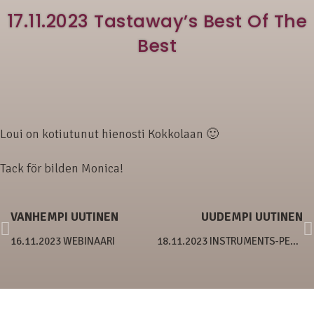
17.11.2023 Tastaway’s Best Of The
Best
Loui on kotiutunut hienosti Kokkolaan 🙂
Tack för bilden Monica!
VANHEMPI UUTINEN
UUDEMPI UUTINEN
16.11.2023 WEBINAARI
18.11.2023 INSTRUMENTS-PENTUE 4 VIIKKOA