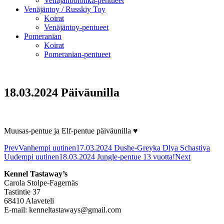
Venäjänbolonka-pentueet
Venäjäntoy / Russkiy Toy
Koirat
Venäjäntoy-pentueet
Pomeranian
Koirat
Pomeranian-pentueet
18.03.2024 Päiväunilla
Muusas-pentue ja Elf-pentue päiväunilla ♥
Prev
Vanhempi uutinen
17.03.2024 Dushe-Greyka Dlya Schastiya
Uudempi uutinen
18.03.2024 Jungle-pentue 13 vuotta!
Next
Kennel Tastaway’s
Carola Stolpe-Fagernäs
Tastintie 37
68410 Alaveteli
E-mail: kenneltastaways@gmail.com