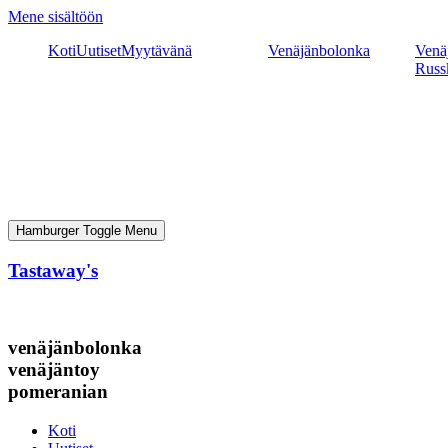
Mene sisältöön
Koti
Uutiset
Myytävänä
Venäjänbolonka
Venäj
Russ
Hamburger Toggle Menu
Tastaway's
venäjänbolonka
venäjäntoy
pomeranian
Koti