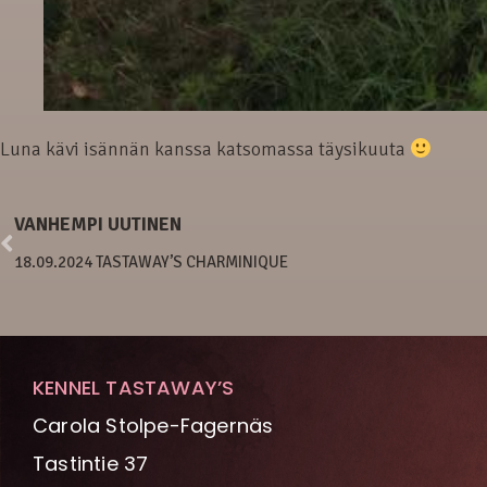
Luna kävi isännän kanssa katsomassa täysikuuta
VANHEMPI UUTINEN
18.09.2024 TASTAWAY’S CHARMINIQUE
KENNEL TASTAWAY’S
Carola Stolpe-Fagernäs
Tastintie 37