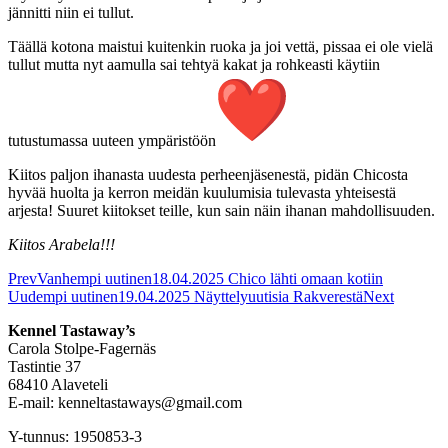
jännitti niin ei tullut.
Täällä kotona maistui kuitenkin ruoka ja joi vettä, pissaa ei ole vielä
tullut mutta nyt aamulla sai tehtyä kakat ja rohkeasti käytiin
tutustumassa uuteen ympäristöön
Kiitos paljon ihanasta uudesta perheenjäsenestä, pidän Chicosta
hyvää huolta ja kerron meidän kuulumisia tulevasta yhteisestä
arjesta! Suuret kiitokset teille, kun sain näin ihanan mahdollisuuden.
Kiitos Arabela!!!
Prev
Vanhempi uutinen
18.04.2025 Chico lähti omaan kotiin
Uudempi uutinen
19.04.2025 Näyttelyuutisia Rakverestä
Next
Kennel Tastaway’s
Carola Stolpe-Fagernäs
Tastintie 37
68410 Alaveteli
E-mail: kenneltastaways@gmail.com
Y-tunnus: 1950853-3