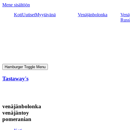
Mene sisältöön
Koti
Uutiset
Myytävänä
Venäjänbolonka
Venäj
Russ
Hamburger Toggle Menu
Tastaway's
venäjänbolonka
venäjäntoy
pomeranian