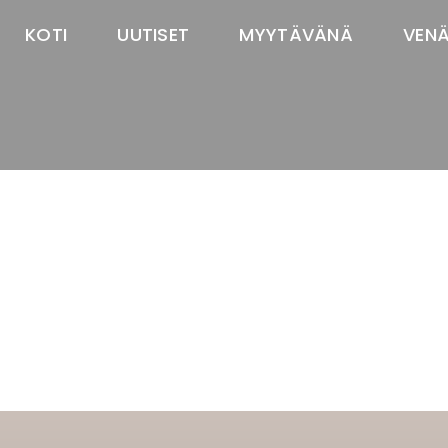
KOTI
UUTISET
MYYTÄVÄNÄ
VEN
TASTAWAY'S
venäjänbolonka
venäjäntoy
pomeranian