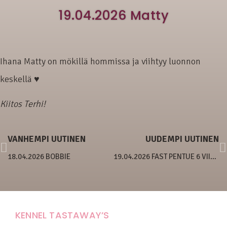
19.04.2026 Matty
Ihana Matty on mökillä hommissa ja viihtyy luonnon
keskellä ♥
Kiitos Terhi!
VANHEMPI UUTINEN
UUDEMPI UUTINEN
18.04.2026 BOBBIE
19.04.2026 FAST PENTUE 6 VIIKKOA
KENNEL TASTAWAY’S