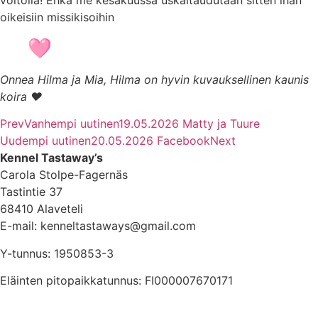
voitolla! Ehkä me kesäkuussa uskaltaudutaan sitten ihan
oikeisiin missikisoihin
Onnea Hilma ja Mia, Hilma on hyvin kuvauksellinen kaunis
koira ♥
Prev
Vanhempi uutinen
19.05.2026 Matty ja Tuure
Uudempi uutinen
20.05.2026 Facebook
Next
Kennel Tastaway’s
Carola Stolpe-Fagernäs
Tastintie 37
68410 Alaveteli
E-mail: kenneltastaways@gmail.com
Y-tunnus: 1950853-3
Eläinten pitopaikkatunnus: FI000007670171