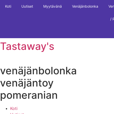
Mene
Koti
Uutiset
Myytävänä
Venäjänbolonka
Ven
sisältöön
/ 
Tastaway's
venäjänbolonka
venäjäntoy
pomeranian
Koti