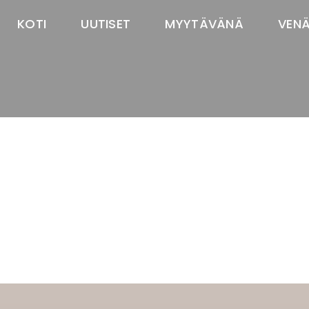
KOTI
UUTISET
MYYTÄVÄNÄ
VEN
TASTAWAY'S
venäjänbolonka
venäjäntoy
pomeranian