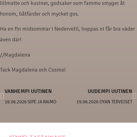
lillmatte och kusiner, godsaker som fammo smyger åt
honom, båtfärder och mycket gos.
Ha en fin midsommar i Nedervetil, hoppas ni får bra väder
även där!
//Magdalena
Tack Magdalena och Cosmo!
VANHEMPI UUTINEN
UUDEMPI UUTINEN
18.06.2026 SIPE JA RAIMO
19.06.2026 OYAN TERVEISET