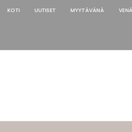
KOTI
UUTISET
MYYTÄVÄNÄ
VEN
TASTAWAY'S
venäjänbolonka
venäjäntoy
pomeranian