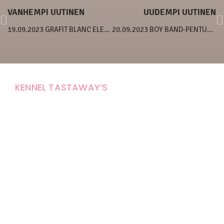
VANHEMPI UUTINEN
UUDEMPI UUTINEN
19.09.2023 GRAFIT BLANC ELECTRA
20.09.2023 BOY BAND-PENTUE TÄYTTÄÄ VIIKON
KENNEL TASTAWAY’S
Carola Stolpe-Fagernäs
Tastintie 37
68410 Alaveteli
E-mail: kenneltastaways@gmail.com
Y-tunnus: 1950853-3
Eläinten pitopaikkatunnus: FI000007670171