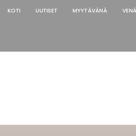
KOTI
UUTISET
MYYTÄVÄNÄ
VEN
TASTAWAY'S
venäjänbolonka
venäjäntoy
pomeranian