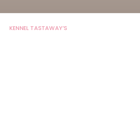
KENNEL TASTAWAY’S
Carola Stolpe-Fagernäs
Tastintie 37
68410 Alaveteli
E-mail: kenneltastaways@gmail.com
Y-tunnus: 1950853-3
Eläinten pitopaikkatunnus: FI000007670171