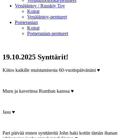
Venäjänbolonka-pentueet
Venäjäntoy / Russkiy Toy
Koirat
Venäjäntoy-pentueet
Pomeranian
Koirat
Pomeranian-pentueet
19.10.2025 Synttärit!
Kiitos kaikille muistamisesta 60-vuotispäivänäni ♥
Muru ja kaverinsa Rumban kanssa ♥
Jasu ♥
Pari päivää ennen synttäreitä John haki kotiin tämän ihanan