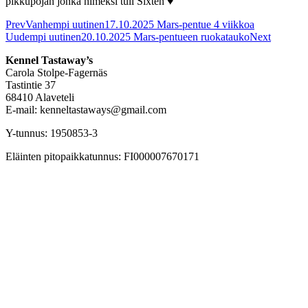
pikkupojan jonka nimeksi tuli Sixten ♥
Prev
Vanhempi uutinen
17.10.2025 Mars-pentue 4 viikkoa
Uudempi uutinen
20.10.2025 Mars-pentueen ruokatauko
Next
Kennel Tastaway’s
Carola Stolpe-Fagernäs
Tastintie 37
68410 Alaveteli
E-mail: kenneltastaways@gmail.com
Y-tunnus: 1950853-3
Eläinten pitopaikkatunnus: FI000007670171