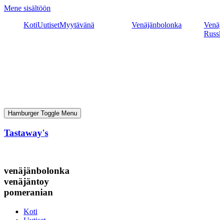
Mene sisältöön
Koti
Uutiset
Myytävänä
Venäjänbolonka
Venäj
Russ
Hamburger Toggle Menu
Tastaway's
venäjänbolonka
venäjäntoy
pomeranian
Koti