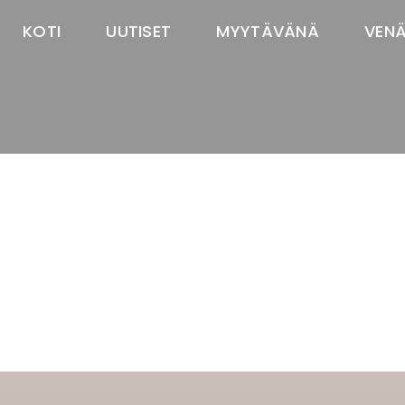
KOTI
UUTISET
MYYTÄVÄNÄ
VEN
TASTAWAY'S
venäjänbolonka
venäjäntoy
pomeranian