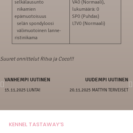
selkälausunto
VA0 (Normaali),
nikamien
lukumäärä: 0
epämuotoisuus
SP0 (Puhdas)
selän spondyloosi
LTV0 (Normaali)
välimuotoinen lanne-
ristinikama
Suuret onnittelut Ritva ja Coco!!!
VANHEMPI UUTINEN
UUDEMPI UUTINEN
15.11.2025 LUNTA!
20.11.2025 MATTYN TERVEISET
KENNEL TASTAWAY’S