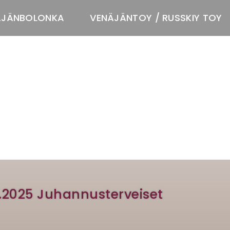
ÄJÄNBOLONKA
VENÄJÄNTOY / RUSSKIY TOY
T
.2025 Juhannusterveiset