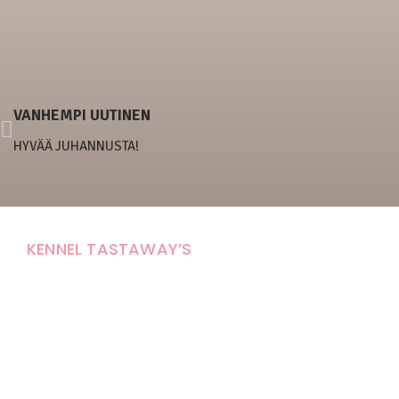
VANHEMPI UUTINEN
HYVÄÄ JUHANNUSTA!
KENNEL TASTAWAY’S
Carola Stolpe-Fagernäs
Tastintie 37
68410 Alaveteli
E-mail: kenneltastaways@gmail.com