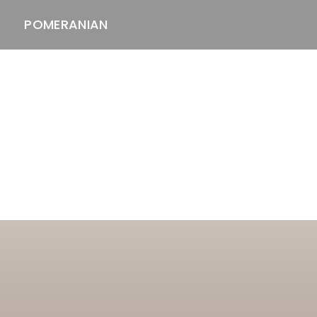
POMERANIAN
ASTAWAY'S
venäjänbolonka
venäjäntoy
pomeranian