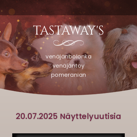
TASTAWAY'S
venäjänbolonka
venäjäntoy
pomeranian
20.07.2025 Näyttelyuutisia