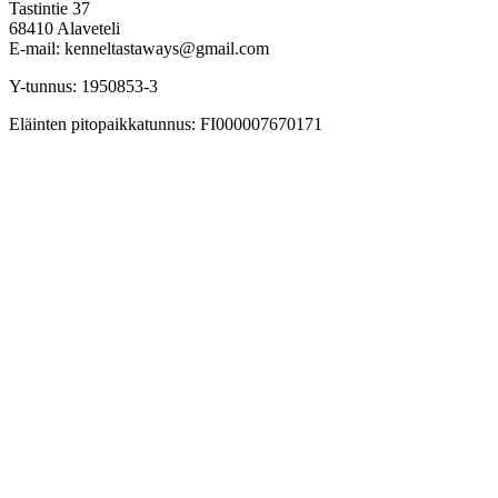
Tastintie 37
68410 Alaveteli
E-mail: kenneltastaways@gmail.com
Y-tunnus: 1950853-3
Eläinten pitopaikkatunnus: FI000007670171