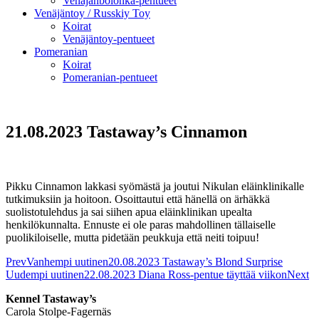
Venäjänbolonka-pentueet
Venäjäntoy / Russkiy Toy
Koirat
Venäjäntoy-pentueet
Pomeranian
Koirat
Pomeranian-pentueet
21.08.2023 Tastaway’s Cinnamon
Pikku Cinnamon lakkasi syömästä ja joutui Nikulan eläinklinikalle
tutkimuksiin ja hoitoon. Osoittautui että hänellä on ärhäkkä
suolistotulehdus ja sai siihen apua eläinklinikan upealta
henkilökunnalta. Ennuste ei ole paras mahdollinen tällaiselle
puolikiloiselle, mutta pidetään peukkuja että neiti toipuu!
Prev
Vanhempi uutinen
20.08.2023 Tastaway’s Blond Surprise
Uudempi uutinen
22.08.2023 Diana Ross-pentue täyttää viikon
Next
Kennel Tastaway’s
Carola Stolpe-Fagernäs