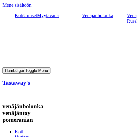
Mene sisältöön
Koti
Uutiset
Myytävänä
Venäjänbolonka
Venäj
Russ
Hamburger Toggle Menu
Tastaway's
venäjänbolonka
venäjäntoy
pomeranian
Koti