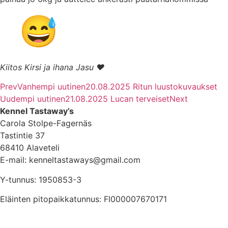
Kiitos Kirsi ja ihana Jasu ♥
Prev
Vanhempi uutinen
20.08.2025 Ritun luustokuvaukset
Uudempi uutinen
21.08.2025 Lucan terveiset
Next
Kennel Tastaway’s
Carola Stolpe-Fagernäs
Tastintie 37
68410 Alaveteli
E-mail: kenneltastaways@gmail.com
Y-tunnus: 1950853-3
Eläinten pitopaikkatunnus: FI000007670171