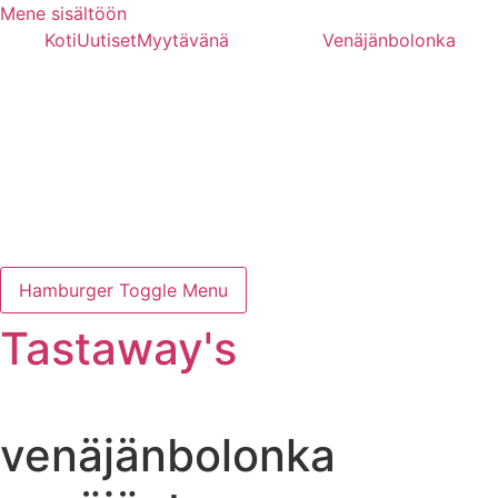
Mene sisältöön
Koti
Uutiset
Myytävänä
Venäjänbolonka
Hamburger Toggle Menu
Tastaway's
venäjänbolonka