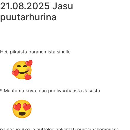
21.08.2025 Jasu
puutarhurina
Hei, pikaista paranemista sinulle
!! Muutama kuva pian puolivuotiaasta Jasusta
painaa jo 6kg ja auttelee ahkerasti puutarhahommissa