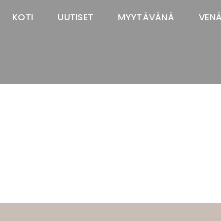
KOTI
UUTISET
MYYTÄVÄNÄ
VEN
TASTAWAY'S
venäjänbolonka
venäjäntoy
pomeranian