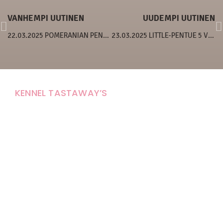
VANHEMPI UUTINEN
UUDEMPI UUTINEN
22.03.2025 POMERANIAN PENTUJA!
23.03.2025 LITTLE-PENTUE 5 VIIKKOA
KENNEL TASTAWAY’S
Carola Stolpe-Fagernäs
Tastintie 37
68410 Alaveteli
E-mail: kenneltastaways@gmail.com
Y-tunnus: 1950853-3
Eläinten pitopaikkatunnus: FI000007670171