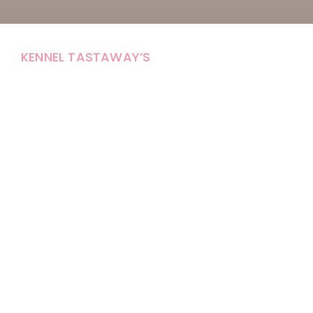
KENNEL TASTAWAY’S
Carola Stolpe-Fagernäs
Tastintie 37
68410 Alaveteli
E-mail: kenneltastaways@gmail.com
Y-tunnus: 1950853-3
Eläinten pitopaikkatunnus: FI000007670171