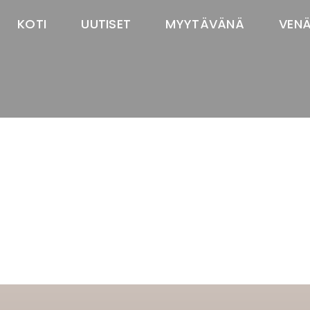
KOTI
UUTISET
MYYTÄVÄNÄ
VEN
TASTAWAY'S
venäjänbolonka
venäjäntoy
pomeranian