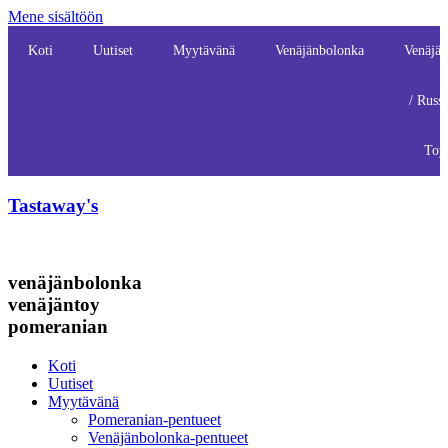
Mene sisältöön
Koti
Uutiset
Myytävänä
Venäjänbolonka
Venäjän
/ Russ
Toy
Tastaway's
venäjänbolonka
venäjäntoy
pomeranian
Koti
Uutiset
Myytävänä
Pomeranian-pentueet
Venäjänbolonka-pentueet