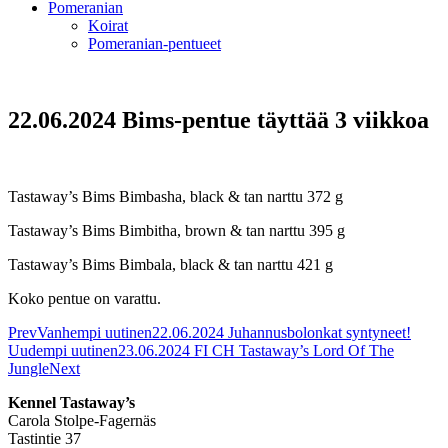
Pomeranian
Koirat
Pomeranian-pentueet
22.06.2024 Bims-pentue täyttää 3 viikkoa
Tastaway’s Bims Bimbasha, black & tan narttu 372 g
Tastaway’s Bims Bimbitha, brown & tan narttu 395 g
Tastaway’s Bims Bimbala, black & tan narttu 421 g
Koko pentue on varattu.
Prev
Vanhempi uutinen
22.06.2024 Juhannusbolonkat syntyneet!
Uudempi uutinen
23.06.2024 FI CH Tastaway’s Lord Of The
Jungle
Next
Kennel Tastaway’s
Carola Stolpe-Fagernäs
Tastintie 37