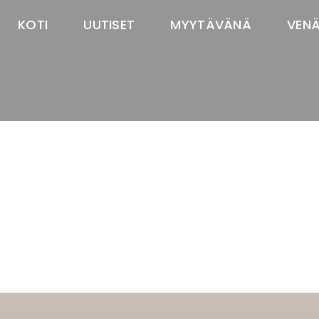
KOTI
UUTISET
MYYTÄVÄNÄ
VEN
TASTAWAY'S
venäjänbolonka
venäjäntoy
pomeranian