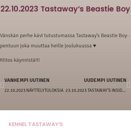
22.10.2023 Tastaway’s Beastie Boy
Vänskän perhe kävi tutustumassa Tastaway’s Beastie Boy-
pentuun joka muuttaa heille joulukuussa ♥
Kiitos käynnistä!!!
VANHEMPI UUTINEN
UUDEMPI UUTINEN
22.10.2023 NÄYTTELYTULOKSIA
23.10.2023 TASTAWAY’S INSIDE OUT
KENNEL TASTAWAY’S