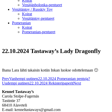
Koirat
Venäjänbolonka-pentueet
Venäjäntoy / Russkiy Toy
Koirat
Venäjäntoy-pentueet
Pomeranian
Koirat
Pomeranian-pentueet
22.10.2024 Tastaway’s Lady Dragonfly
Ihana Lara lähti takaisin kotiin Inkan luokse odottelemaan 🙂
Prev
Vanhempi uutinen
22.10.2024 Pomeranian pentuja?
Uudempi uutinen
22.10.2024 Rekisteripaperit
Next
Kennel Tastaway’s
Carola Stolpe-Fagernäs
Tastintie 37
68410 Alaveteli
E-mail: kenneltastaways@gmail.com