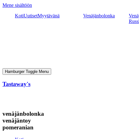
Mene sisältöön
Koti
Uutiset
Myytävänä
Venäjänbolonka
Venäj
Russ
Hamburger Toggle Menu
Tastaway's
venäjänbolonka
venäjäntoy
pomeranian