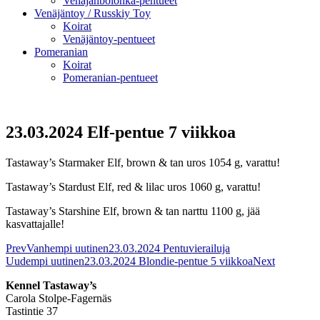
Venäjänbolonka-pentueet
Venäjäntoy / Russkiy Toy
Koirat
Venäjäntoy-pentueet
Pomeranian
Koirat
Pomeranian-pentueet
23.03.2024 Elf-pentue 7 viikkoa
Tastaway’s Starmaker Elf, brown & tan uros 1054 g, varattu!
Tastaway’s Stardust Elf, red & lilac uros 1060 g, varattu!
Tastaway’s Starshine Elf, brown & tan narttu 1100 g, jää
kasvattajalle!
Prev
Vanhempi uutinen
23.03.2024 Pentuvierailuja
Uudempi uutinen
23.03.2024 Blondie-pentue 5 viikkoa
Next
Kennel Tastaway’s
Carola Stolpe-Fagernäs
Tastintie 37