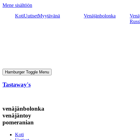
Mene sisältöön
Koti
Uutiset
Myytävänä
Venäjänbolonka
Venäj
Russ
Hamburger Toggle Menu
Tastaway's
venäjänbolonka
venäjäntoy
pomeranian
Koti