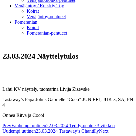
Venäjänbolonka-pentueet
Venäjäntoy / Russkiy Toy
Koirat
Venäjäntoy-pentueet
Pomeranian
Koirat
Pomeranian-pentueet
23.03.2024 Näyttelytulos
Lahti KV näyttely, tuomarina Livija Zizevske
Tastaway’s Papa Johns Gabrielle ”Coco” JUN ERI, JUK 3, SA, PN
4
Onnea Ritva ja Coco!
Prev
Vanhempi uutinen
22.03.2024 Teddy-pentue 3 viikkoa
Uudempi uutinen
23.03.2024 Tastaway’s Chantilly
Next