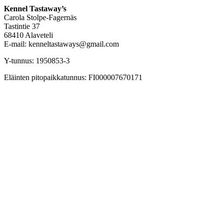
Kennel Tastaway’s
Carola Stolpe-Fagernäs
Tastintie 37
68410 Alaveteli
E-mail: kenneltastaways@gmail.com
Y-tunnus: 1950853-3
Eläinten pitopaikkatunnus: FI000007670171