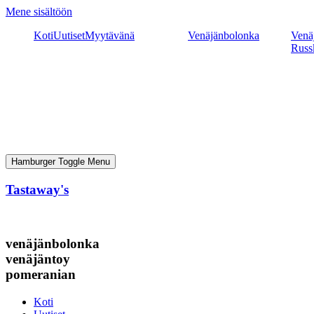
Mene sisältöön
Koti
Uutiset
Myytävänä
Venäjänbolonka
Venäj
Russ
Hamburger Toggle Menu
Tastaway's
venäjänbolonka
venäjäntoy
pomeranian
Koti