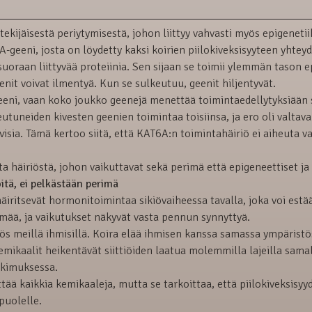
ekijäisestä periytymisestä, johon liittyy vahvasti myös epigenetii
-geeni, josta on löydetty kaksi koirien piilokiveksisyyteen yhtey
uoraan liittyvää proteiinia. Sen sijaan se toimii ylemmän tason e
it voivat ilmentyä. Kun se sulkeutuu, geenit hiljentyvät.
geeni, vaan koko joukko geenejä menettää toimintaedellytyksiään 
utuneiden kivesten geenien toimintaa toisiinsa, ja ero oli valtava
ktiivisia. Tämä kertoo siitä, että KAT6A:n toimintahäiriö ei aiheuta v
ta häiriöstä, johon vaikuttavat sekä perimä että epigeneettiset ja
itä, ei pelkästään perimä
häiritsevät hormonitoimintaa sikiövaiheessa tavalla, joka voi est
mää, ja vaikutukset näkyvät vasta pennun synnyttyä.
yös meillä ihmisillä. Koira elää ihmisen kanssa samassa ympäristö
mikaalit heikentävät siittiöiden laatua molemmilla lajeilla samall
tkimuksessa.
lttää kaikkia kemikaaleja, mutta se tarkoittaa, että piilokiveksisy
puolelle.