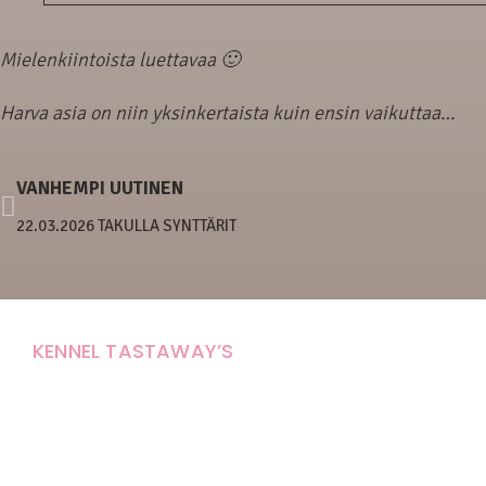
Mielenkiintoista luettavaa 🙂
Harva asia on niin yksinkertaista kuin ensin vaikuttaa…
VANHEMPI UUTINEN
22.03.2026 TAKULLA SYNTTÄRIT
KENNEL TASTAWAY’S
Carola Stolpe-Fagernäs
Tastintie 37
68410 Alaveteli