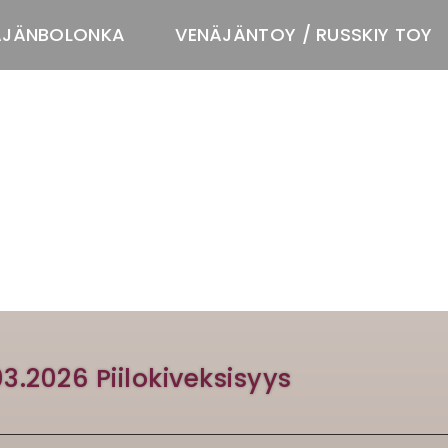
ÄJÄNBOLONKA
VENÄJÄNTOY / RUSSKIY TOY
T
03.2026 Piilokiveksisyys