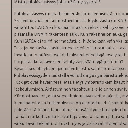
Mistä piilokiveksisyys johtuu? Periytyykö se?
Piilokiveksisyys on malliesimerkki monigeenisestä ja monit
Yksi viime vuosien kiinnostavimmista löydöksistä on KAT6A
varianttia. KAT6A ei koodaa mitään kiveksen kehitykseen s
pitämällä DNA:n rakenteen auki. Kun rakenne on auki, geen
Kun KAT6A ei toimi normaalisti, ei hiljenekään vain yksi 
Tutkijat vertasivat laskeutumattomien ja normaalisti laske
tavalla kuin pitäisi: osa oli liiaksi hiljennettyjä, osa ylia
horjuttaa koko kiveksen kehityksen säätelyjärjestelmää.
Kyse ei siis ole yhden geenin virheestä, vaan monitasoises
Piilokiveksisyyden taustalla voi olla myös ympäristötekijö
Tutkijat ovat havainneet, että tietyt ympäristökemikaalit 
laskeutumisen. Altistuminen tapahtuu siis jo ennen synty
Kiinnostavaa on, että sama ilmiö näkyy useilla lajeilla, m
kemikaaleille, ja tutkimuksissa on osoitettu, että samat ke
pidetään tärkeänä lajina ihmisen lisääntymisterveyden tu
Tämä ei tarkoita, että kasvattaja voisi tai hänen pitäisi vä
vaikuttavat tekijät ulottuvat myös jalostusvalintojen ulko