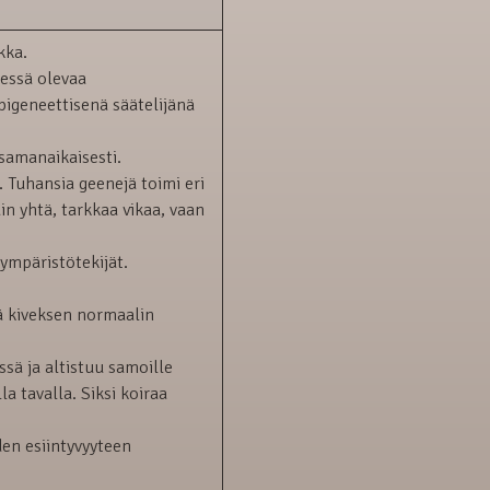
kka.
dessä olevaa
pigeneettisenä säätelijänä
samanaikaisesti.
. Tuhansia geenejä toimi eri
ain yhtä, tarkkaa vikaa, vaan
 ympäristötekijät.
ää kiveksen normaalin
ssä ja altistuu samoille
a tavalla. Siksi koiraa
yden esiintyvyyteen