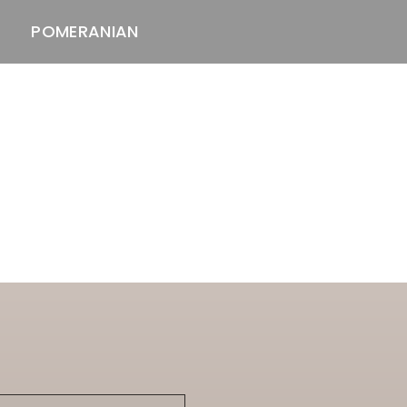
POMERANIAN
ASTAWAY'S
venäjänbolonka
venäjäntoy
pomeranian